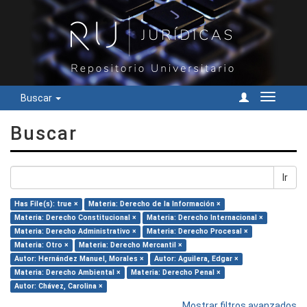
Buscar
Cambiar
navegac
Buscar
Ir
Has File(s): true ×
Materia: Derecho de la Información ×
Materia: Derecho Constitucional ×
Materia: Derecho Internacional ×
Materia: Derecho Administrativo ×
Materia: Derecho Procesal ×
Materia: Otro ×
Materia: Derecho Mercantil ×
Autor: Hernández Manuel, Morales ×
Autor: Aguilera, Edgar ×
Materia: Derecho Ambiental ×
Materia: Derecho Penal ×
Autor: Chávez, Carolina ×
Mostrar filtros avanzados