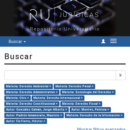
Buscar
Cambiar
navegac
Buscar
Ir
Materia: Derecho Ambiental ×
Materia: Derecho Penal ×
Materia: Derecho Administrativo ×
Materia: Sociología del Derecho ×
Materia: Otro ×
Materia: Derecho Internacional ×
Materia: Derecho Constitucional ×
Materia: Derecho Fiscal ×
Autor: González Galván, Jorge Alberto ×
Autor: Montes, Patricia ×
Autor: Padrón Innamorato, Mauricio ×
Materia: Derecho de la Información ×
Autor: Fix Fierro, Héctor ×
Mostrar filtros avanzados