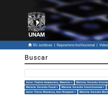
RU Jurídicas
Repositorio Institucional
Video
Buscar
Autor: Padrón Innamorato, Mauricio ×
Materia: Derecho Interna
Materia: Derecho Fiscal ×
Materia: Derecho Constitucional ×
Autor: Flores Mendoza, Imer Benjamín ×
Materia: Derecho Merc