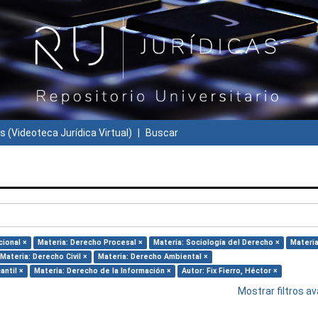
s (Videoteca Jurídica Virtual)
Buscar
cional ×
Materia: Derecho Procesal ×
Materia: Sociología del Derecho ×
Materia
Materia: Derecho Civil ×
Materia: Derecho Ambiental ×
antil ×
Materia: Derecho de la Información ×
Autor: Fix Fierro, Héctor ×
Mostrar filtros 