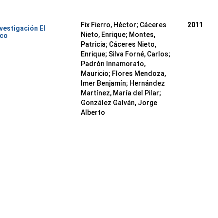
Fix Fierro, Héctor
;
Cáceres
2011
nvestigación El
Nieto, Enrique
;
Montes,
ico
Patricia
;
Cáceres Nieto,
Enrique
;
Silva Forné, Carlos
;
Padrón Innamorato,
Mauricio
;
Flores Mendoza,
Imer Benjamín
;
Hernández
Martínez, María del Pilar
;
González Galván, Jorge
Alberto