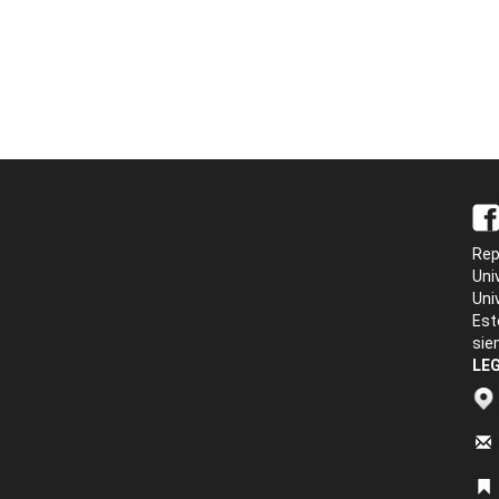
Rep
Uni
Uni
Est
sie
LEG