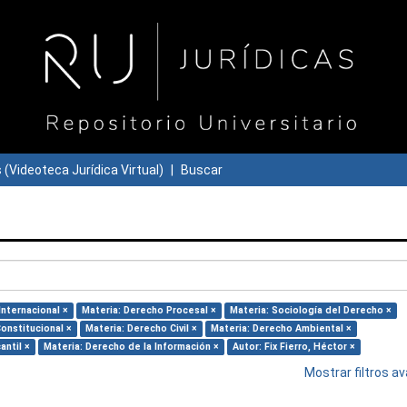
s (Videoteca Jurídica Virtual)
Buscar
Internacional ×
Materia: Derecho Procesal ×
Materia: Sociología del Derecho ×
onstitucional ×
Materia: Derecho Civil ×
Materia: Derecho Ambiental ×
antil ×
Materia: Derecho de la Información ×
Autor: Fix Fierro, Héctor ×
Mostrar filtros 