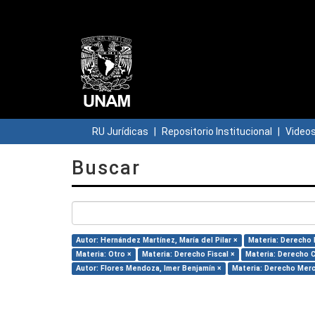
RU Jurídicas
Repositorio Institucional
Video
Buscar
Autor: Hernández Martínez, María del Pilar ×
Materia: Derecho 
Materia: Otro ×
Materia: Derecho Fiscal ×
Materia: Derecho C
Autor: Flores Mendoza, Imer Benjamín ×
Materia: Derecho Merc