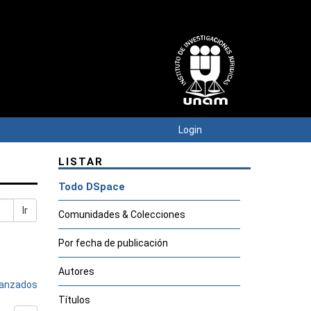
Login
LISTAR
Todo DSpace
Ir
Comunidades & Colecciones
Por fecha de publicación
Autores
avanzados
Títulos