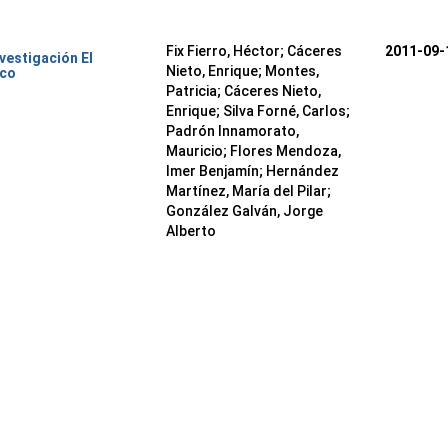
Fix Fierro, Héctor
;
Cáceres
2011-09-
nvestigación El
Nieto, Enrique
;
Montes,
ico
Patricia
;
Cáceres Nieto,
Enrique
;
Silva Forné, Carlos
;
Padrón Innamorato,
Mauricio
;
Flores Mendoza,
Imer Benjamín
;
Hernández
Martínez, María del Pilar
;
González Galván, Jorge
Alberto