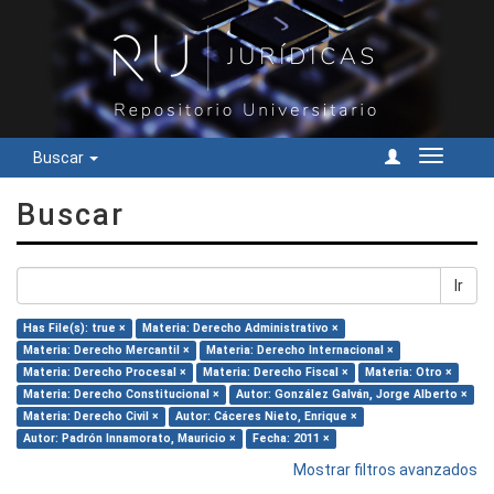
Buscar
Cambiar
navegac
Buscar
Ir
Has File(s): true ×
Materia: Derecho Administrativo ×
Materia: Derecho Mercantil ×
Materia: Derecho Internacional ×
Materia: Derecho Procesal ×
Materia: Derecho Fiscal ×
Materia: Otro ×
Materia: Derecho Constitucional ×
Autor: González Galván, Jorge Alberto ×
Materia: Derecho Civil ×
Autor: Cáceres Nieto, Enrique ×
Autor: Padrón Innamorato, Mauricio ×
Fecha: 2011 ×
Mostrar filtros avanzados