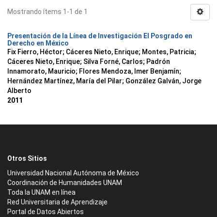
Mostrando ítems 1-1 de 1
Presentación de la Línea de Investigación El Posgrado en
Derecho en México
Fix Fierro, Héctor
;
Cáceres Nieto, Enrique
;
Montes, Patricia
;
Cáceres Nieto, Enrique
;
Silva Forné, Carlos
;
Padrón
Innamorato, Mauricio
;
Flores Mendoza, Imer Benjamín
;
Hernández Martínez, María del Pilar
;
González Galván, Jorge
Alberto
2011
Otros Sitios
Universidad Nacional Autónoma de México
Coordinación de Humanidades UNAM
Toda la UNAM en línea
Red Universitaria de Aprendizaje
Portal de Datos Abiertos