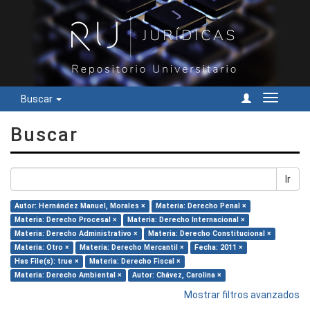
Buscar
Cambiar
navegac
Buscar
Ir
Autor: Hernández Manuel, Morales ×
Materia: Derecho Penal ×
Materia: Derecho Procesal ×
Materia: Derecho Internacional ×
Materia: Derecho Administrativo ×
Materia: Derecho Constitucional ×
Materia: Otro ×
Materia: Derecho Mercantil ×
Fecha: 2011 ×
Has File(s): true ×
Materia: Derecho Fiscal ×
Materia: Derecho Ambiental ×
Autor: Chávez, Carolina ×
Mostrar filtros avanzados