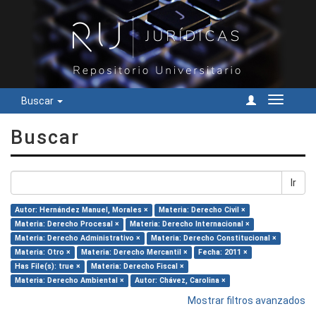
Buscar
Cambiar
navegac
Buscar
Ir
Autor: Hernández Manuel, Morales ×
Materia: Derecho Civil ×
Materia: Derecho Procesal ×
Materia: Derecho Internacional ×
Materia: Derecho Administrativo ×
Materia: Derecho Constitucional ×
Materia: Otro ×
Materia: Derecho Mercantil ×
Fecha: 2011 ×
Has File(s): true ×
Materia: Derecho Fiscal ×
Materia: Derecho Ambiental ×
Autor: Chávez, Carolina ×
Mostrar filtros avanzados