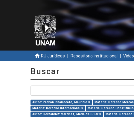
RU Jurídicas
Repositorio Institucional
Video
Buscar
Autor: Padrón Innamorato, Mauricio ×
Materia: Derecho Mercant
Materia: Derecho Internacional ×
Materia: Derecho Constitucio
Autor: Hernández Martínez, María del Pilar ×
Materia: Derecho C