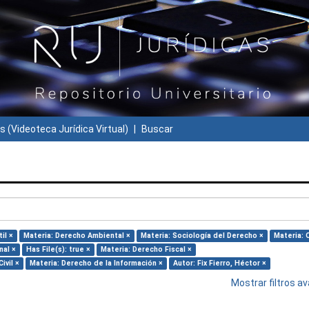
s (Videoteca Jurídica Virtual)
Buscar
il ×
Materia: Derecho Ambiental ×
Materia: Sociología del Derecho ×
Materia: 
nal ×
Has File(s): true ×
Materia: Derecho Fiscal ×
ivil ×
Materia: Derecho de la Información ×
Autor: Fix Fierro, Héctor ×
Mostrar filtros 