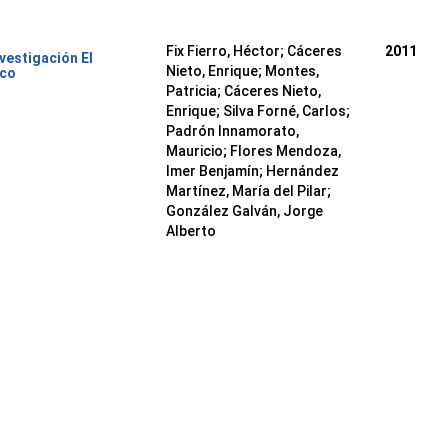
Fix Fierro, Héctor
;
Cáceres
2011
nvestigación El
Nieto, Enrique
;
Montes,
ico
Patricia
;
Cáceres Nieto,
Enrique
;
Silva Forné, Carlos
;
Padrón Innamorato,
Mauricio
;
Flores Mendoza,
Imer Benjamín
;
Hernández
Martínez, María del Pilar
;
González Galván, Jorge
Alberto