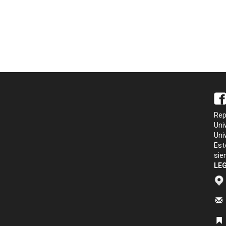
Rep
Uni
Uni
Est
sie
LEG