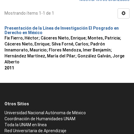
Mostrando ítems 1-1 de 1
Presentación de la Línea de Investigación El Posgrado en
Derecho en México
Fix Fierro, Héctor
;
Cáceres Nieto, Enrique
;
Montes, Patricia
;
Cáceres Nieto, Enrique
;
Silva Forné, Carlos
;
Padrón
Innamorato, Mauricio
;
Flores Mendoza, Imer Benjamín
;
Hernández Martínez, María del Pilar
;
González Galván, Jorge
Alberto
2011
Otros Sitios
Universidad Nacional Autónoma de México
Coordinación de Humanidades UNAM
Toda la UNAM en línea
Red Universitaria de Aprendizaje