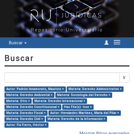
Buscar
Cambiar
navegac
Buscar
Ir
Autor: Padrón Innamorato, Mauricio ×
Materia: Derecho Administrativo ×
Materia: Derecho Ambiental ×
Materia: Sociología del Derecho ×
Materia: Otro ×
Materia: Derecho Internacional ×
Materia: Derecho Constitucional ×
Has File(s): true ×
Materia: Derecho Fiscal ×
Autor: Hernández Martínez, María del Pilar ×
Materia: Derecho Civil ×
Materia: Derecho de la Información ×
Autor: Fix Fierro, Héctor ×
Mostrar filtros avanzados