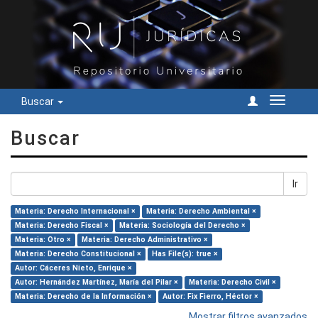
Buscar
Cambiar
navegac
Buscar
Ir
Materia: Derecho Internacional ×
Materia: Derecho Ambiental ×
Materia: Derecho Fiscal ×
Materia: Sociología del Derecho ×
Materia: Otro ×
Materia: Derecho Administrativo ×
Materia: Derecho Constitucional ×
Has File(s): true ×
Autor: Cáceres Nieto, Enrique ×
Autor: Hernández Martínez, María del Pilar ×
Materia: Derecho Civil ×
Materia: Derecho de la Información ×
Autor: Fix Fierro, Héctor ×
Mostrar filtros avanzados