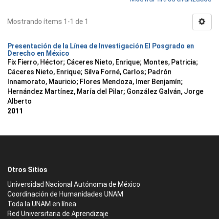
Mostrando ítems 1-1 de 1
Presentación de la Línea de Investigación El Posgrado en
Derecho en México
Fix Fierro, Héctor
;
Cáceres Nieto, Enrique
;
Montes, Patricia
;
Cáceres Nieto, Enrique
;
Silva Forné, Carlos
;
Padrón
Innamorato, Mauricio
;
Flores Mendoza, Imer Benjamín
;
Hernández Martínez, María del Pilar
;
González Galván, Jorge
Alberto
2011
Otros Sitios
Universidad Nacional Autónoma de México
Coordinación de Humanidades UNAM
Toda la UNAM en línea
Red Universitaria de Aprendizaje