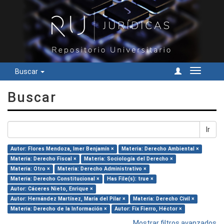
Buscar
Cambiar
navegac
Buscar
Ir
Autor: Flores Mendoza, Imer Benjamín ×
Materia: Derecho Ambiental ×
Materia: Derecho Fiscal ×
Materia: Sociología del Derecho ×
Materia: Otro ×
Materia: Derecho Administrativo ×
Materia: Derecho Constitucional ×
Has File(s): true ×
Autor: Cáceres Nieto, Enrique ×
Autor: Hernández Martínez, María del Pilar ×
Materia: Derecho Civil ×
Materia: Derecho de la Información ×
Autor: Fix Fierro, Héctor ×
Mostrar filtros avanzados