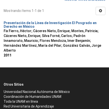
Mostrando ítems 1-1 de 1
Presentación de la Línea de Investigación El Posgrado en
Derecho en México
Fix Fierro, Héctor
;
Cáceres Nieto, Enrique
;
Montes, Patricia
;
Cáceres Nieto, Enrique
;
Silva Forné, Carlos
;
Padrón
Innamorato, Mauricio
;
Flores Mendoza, Imer Benjamín
;
Hernández Martínez, María del Pilar
;
González Galván, Jorge
Alberto
2011
Otros Sitios
Universidad Nacional Autónoma de México
Coordinación de Humanidades UNAM
Toda la UNAM en línea
Red Universitaria de Aprendizaje