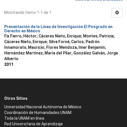
Mostrando ítems 1-1 de 1
Presentación de la Línea de Investigación El Posgrado en
Derecho en México
Fix Fierro, Héctor
;
Cáceres Nieto, Enrique
;
Montes, Patricia
;
Cáceres Nieto, Enrique
;
Silva Forné, Carlos
;
Padrón
Innamorato, Mauricio
;
Flores Mendoza, Imer Benjamín
;
Hernández Martínez, María del Pilar
;
González Galván, Jorge
Alberto
2011
Otros Sitios
Universidad Nacional Autónoma de México
Coordinación de Humanidades UNAM
Toda la UNAM en línea
Red Universitaria de Aprendizaje