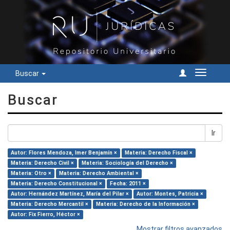
Buscar
Cambiar
navegac
Buscar
Ir
Autor: Flores Mendoza, Imer Benjamín ×
Materia: Derecho Fiscal ×
Materia: Derecho Civil ×
Materia: Sociología del Derecho ×
Materia: Otro ×
Materia: Derecho Ambiental ×
Materia: Derecho Constitucional ×
Fecha: 2011 ×
Autor: Hernández Martínez, María del Pilar ×
Autor: Montes, Patricia ×
Materia: Derecho Mercantil ×
Materia: Derecho de la Información ×
Autor: Fix Fierro, Héctor ×
Mostrar filtros avanzados