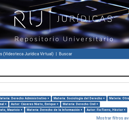
s (Videoteca Jurídica Virtual)
Buscar
ateria: Derecho Administrativo ×
Materia: Sociología del Derecho ×
Materia: Otro
nal ×
Autor: Cáceres Nieto, Enrique ×
Materia: Derecho Civil ×
ato, Mauricio ×
Materia: Derecho de la Información ×
Autor: Fix Fierro, Héctor ×
Mostrar filtros 