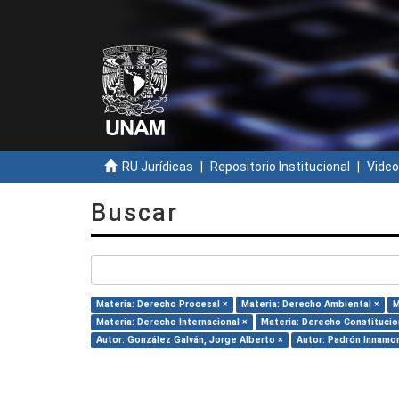
RU Jurídicas
Repositorio Institucional
Video
Buscar
Materia: Derecho Procesal ×
Materia: Derecho Ambiental ×
M
Materia: Derecho Internacional ×
Materia: Derecho Constitucio
Autor: González Galván, Jorge Alberto ×
Autor: Padrón Innamor