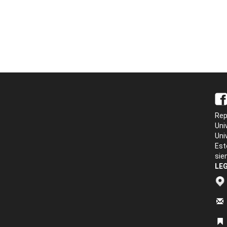
Rep
Uni
Uni
Est
sie
LEG