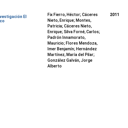
Fix Fierro, Héctor
;
Cáceres
2011
nvestigación El
Nieto, Enrique
;
Montes,
ico
Patricia
;
Cáceres Nieto,
Enrique
;
Silva Forné, Carlos
;
Padrón Innamorato,
Mauricio
;
Flores Mendoza,
Imer Benjamín
;
Hernández
Martínez, María del Pilar
;
González Galván, Jorge
Alberto