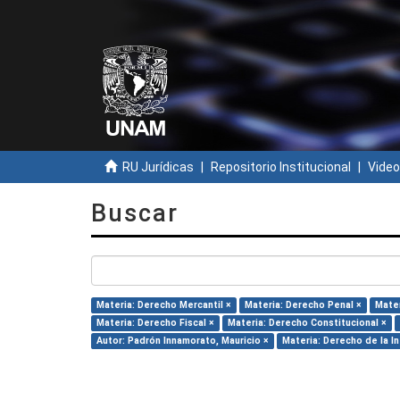
RU Jurídicas
Repositorio Institucional
Video
Buscar
Materia: Derecho Mercantil ×
Materia: Derecho Penal ×
Mater
Materia: Derecho Fiscal ×
Materia: Derecho Constitucional ×
Autor: Padrón Innamorato, Mauricio ×
Materia: Derecho de la I