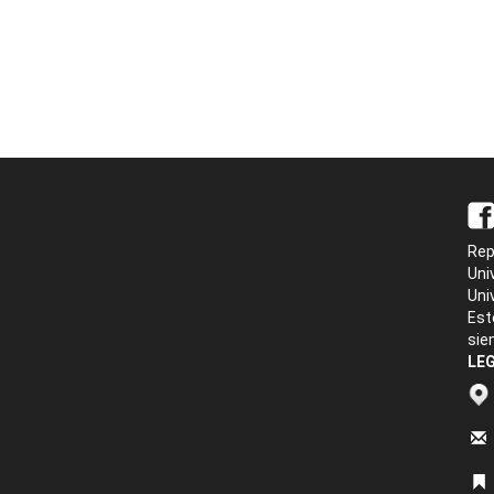
Rep
Uni
Uni
Est
sie
LEG