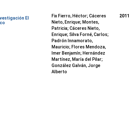
Fix Fierro, Héctor
;
Cáceres
2011
nvestigación El
Nieto, Enrique
;
Montes,
ico
Patricia
;
Cáceres Nieto,
Enrique
;
Silva Forné, Carlos
;
Padrón Innamorato,
Mauricio
;
Flores Mendoza,
Imer Benjamín
;
Hernández
Martínez, María del Pilar
;
González Galván, Jorge
Alberto