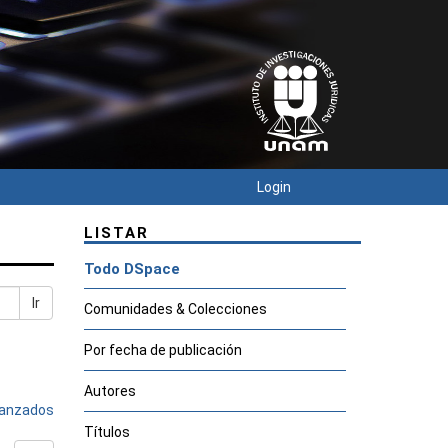
Login
LISTAR
Todo DSpace
Ir
Comunidades & Colecciones
Por fecha de publicación
Autores
avanzados
Títulos