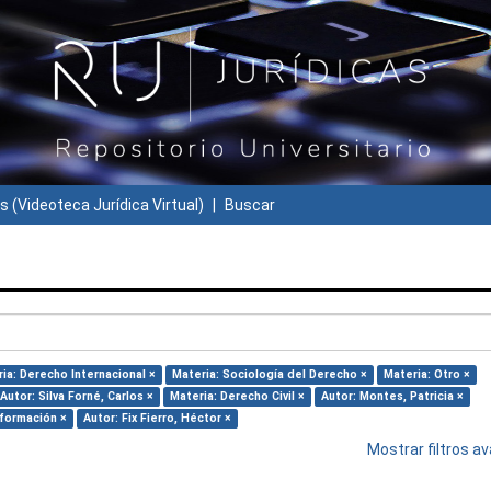
s (Videoteca Jurídica Virtual)
Buscar
ia: Derecho Internacional ×
Materia: Sociología del Derecho ×
Materia: Otro ×
Autor: Silva Forné, Carlos ×
Materia: Derecho Civil ×
Autor: Montes, Patricia ×
nformación ×
Autor: Fix Fierro, Héctor ×
Mostrar filtros 