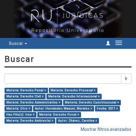
Buscar
Cambiar
navegac
Buscar
Ir
Materia: Derecho Penal ×
Materia: Derecho Procesal ×
Materia: Derecho Civil ×
Materia: Derecho Internacional ×
Materia: Derecho Administrativo ×
Materia: Derecho Constitucional ×
Materia: Otro ×
Autor: Hernández Manuel, Morales ×
Fecha: 2011 ×
Has File(s): true ×
Materia: Derecho Fiscal ×
Materia: Derecho Ambiental ×
Autor: Chávez, Carolina ×
Mostrar filtros avanzados