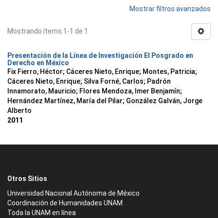
Mostrar filtros avanzados
Mostrando ítems 1-1 de 1
Presentación de la Línea de Investigación El Posgrado en
Derecho en México
Fix Fierro, Héctor
;
Cáceres Nieto, Enrique
;
Montes, Patricia
;
Cáceres Nieto, Enrique
;
Silva Forné, Carlos
;
Padrón
Innamorato, Mauricio
;
Flores Mendoza, Imer Benjamín
;
Hernández Martínez, María del Pilar
;
González Galván, Jorge
Alberto
2011
Otros Sitios
Universidad Nacional Autónoma de México
Coordinación de Humanidades UNAM
Toda la UNAM en línea