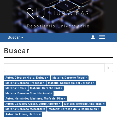
Buscar
Cambiar
navegac
Buscar
Ir
Autor: Cáceres Nieto, Enrique ×
Materia: Derecho Fiscal ×
Materia: Derecho Procesal ×
Materia: Sociología del Derecho ×
Materia: Otro ×
Materia: Derecho Civil ×
Materia: Derecho Constitucional ×
Autor: Hernández Martínez, María del Pilar ×
Autor: González Galván, Jorge Alberto ×
Materia: Derecho Ambiental ×
Materia: Derecho Mercantil ×
Materia: Derecho de la Información ×
Autor: Fix Fierro, Héctor ×