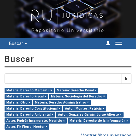
Buscar
Cambiar
navegac
Buscar
Ir
Materia: Derecho Mercantil ×
Materia: Derecho Penal ×
Materia: Derecho Fiscal ×
Materia: Sociología del Derecho ×
Materia: Otro ×
Materia: Derecho Administrativo ×
Materia: Derecho Constitucional ×
Autor: Montes, Patricia ×
Materia: Derecho Ambiental ×
Autor: González Galván, Jorge Alberto ×
Autor: Padrón Innamorato, Mauricio ×
Materia: Derecho de la Información ×
Autor: Fix Fierro, Héctor ×
Mostrar filtros avanzados