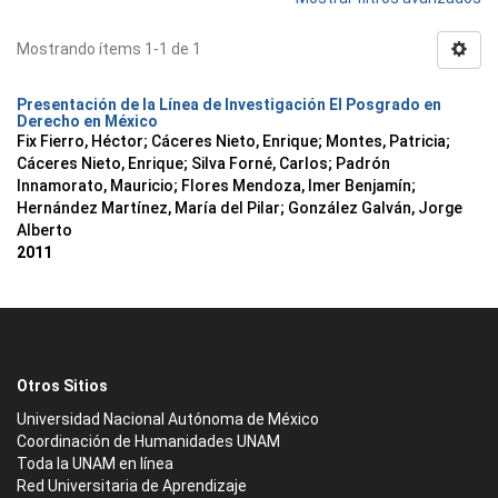
Mostrando ítems 1-1 de 1
Presentación de la Línea de Investigación El Posgrado en
Derecho en México
Fix Fierro, Héctor
;
Cáceres Nieto, Enrique
;
Montes, Patricia
;
Cáceres Nieto, Enrique
;
Silva Forné, Carlos
;
Padrón
Innamorato, Mauricio
;
Flores Mendoza, Imer Benjamín
;
Hernández Martínez, María del Pilar
;
González Galván, Jorge
Alberto
2011
Otros Sitios
Universidad Nacional Autónoma de México
Coordinación de Humanidades UNAM
Toda la UNAM en línea
Red Universitaria de Aprendizaje