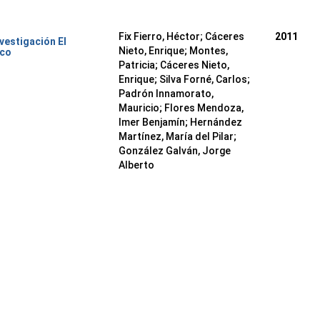
Fix Fierro, Héctor
;
Cáceres
2011
nvestigación El
Nieto, Enrique
;
Montes,
ico
Patricia
;
Cáceres Nieto,
Enrique
;
Silva Forné, Carlos
;
Padrón Innamorato,
Mauricio
;
Flores Mendoza,
Imer Benjamín
;
Hernández
Martínez, María del Pilar
;
González Galván, Jorge
Alberto