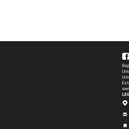
Rep
Uni
Uni
Est
sie
LEG