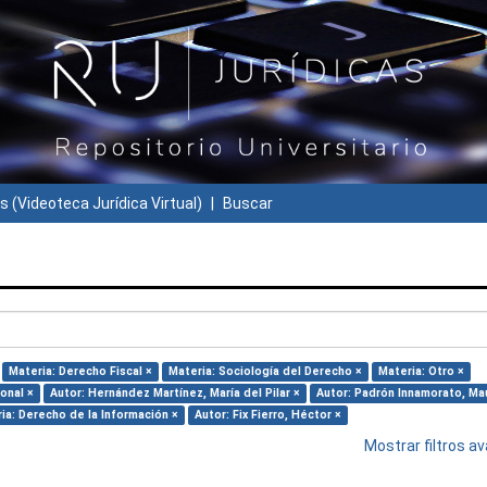
s (Videoteca Jurídica Virtual)
Buscar
Materia: Derecho Fiscal ×
Materia: Sociología del Derecho ×
Materia: Otro ×
onal ×
Autor: Hernández Martínez, María del Pilar ×
Autor: Padrón Innamorato, Mau
ia: Derecho de la Información ×
Autor: Fix Fierro, Héctor ×
Mostrar filtros 