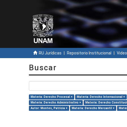
RU Jurídicas
Repositorio Institucional
Video
Buscar
Materia: Derecho Procesal ×
Materia: Derecho Internacional ×
Materia: Derecho Administrativo ×
Materia: Derecho Constituci
Autor: Montes, Patricia ×
Materia: Derecho Mercantil ×
Mater