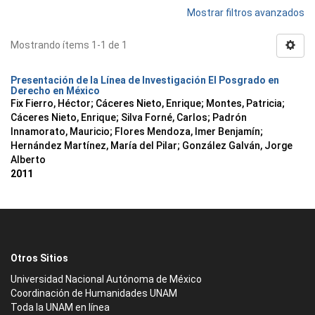
Mostrar filtros avanzados
Mostrando ítems 1-1 de 1
Presentación de la Línea de Investigación El Posgrado en
Derecho en México
Fix Fierro, Héctor
;
Cáceres Nieto, Enrique
;
Montes, Patricia
;
Cáceres Nieto, Enrique
;
Silva Forné, Carlos
;
Padrón
Innamorato, Mauricio
;
Flores Mendoza, Imer Benjamín
;
Hernández Martínez, María del Pilar
;
González Galván, Jorge
Alberto
2011
Otros Sitios
Universidad Nacional Autónoma de México
Coordinación de Humanidades UNAM
Toda la UNAM en línea