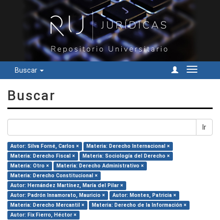
Buscar
Cambiar
navegac
Buscar
Ir
Autor: Silva Forné, Carlos ×
Materia: Derecho Internacional ×
Materia: Derecho Fiscal ×
Materia: Sociología del Derecho ×
Materia: Otro ×
Materia: Derecho Administrativo ×
Materia: Derecho Constitucional ×
Autor: Hernández Martínez, María del Pilar ×
Autor: Padrón Innamorato, Mauricio ×
Autor: Montes, Patricia ×
Materia: Derecho Mercantil ×
Materia: Derecho de la Información ×
Autor: Fix Fierro, Héctor ×