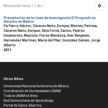
Mostrando ítems 1-1 de 1
Presentación de la Línea de Investigación El Posgrado en
Derecho en México
Fix Fierro, Héctor
;
Cáceres Nieto, Enrique
;
Montes, Patricia
;
Cáceres Nieto, Enrique
;
Silva Forné, Carlos
;
Padrón
Innamorato, Mauricio
;
Flores Mendoza, Imer Benjamín
;
Hernández Martínez, María del Pilar
;
González Galván, Jorge
Alberto
2011
Otros Sitios
Universidad Nacional Autónoma de México
Coordinación de Humanidades UNAM
Toda la UNAM en línea
Red Universitaria de Aprendizaje
Portal de Datos Abiertos