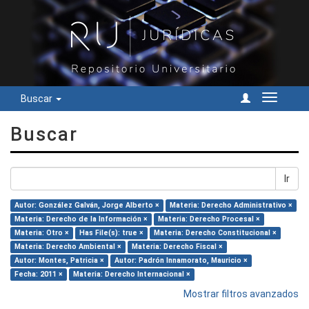
Buscar
Cambiar
navegac
Buscar
Ir
Autor: González Galván, Jorge Alberto ×
Materia: Derecho Administrativo ×
Materia: Derecho de la Información ×
Materia: Derecho Procesal ×
Materia: Otro ×
Has File(s): true ×
Materia: Derecho Constitucional ×
Materia: Derecho Ambiental ×
Materia: Derecho Fiscal ×
Autor: Montes, Patricia ×
Autor: Padrón Innamorato, Mauricio ×
Fecha: 2011 ×
Materia: Derecho Internacional ×
Mostrar filtros avanzados