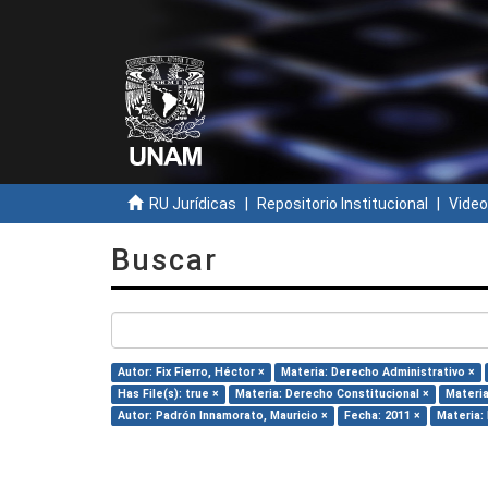
RU Jurídicas
Repositorio Institucional
Video
Buscar
Autor: Fix Fierro, Héctor ×
Materia: Derecho Administrativo ×
Has File(s): true ×
Materia: Derecho Constitucional ×
Materia
Autor: Padrón Innamorato, Mauricio ×
Fecha: 2011 ×
Materia: