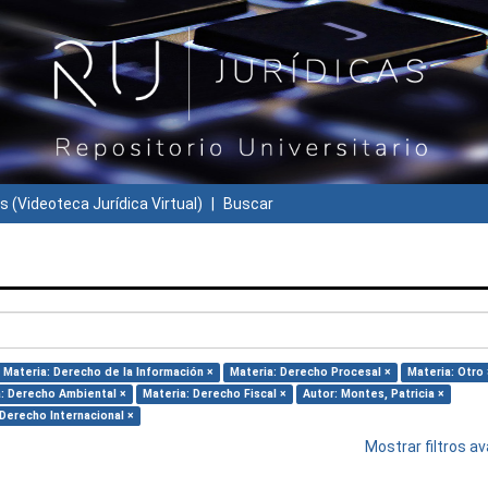
s (Videoteca Jurídica Virtual)
Buscar
Materia: Derecho de la Información ×
Materia: Derecho Procesal ×
Materia: Otro 
: Derecho Ambiental ×
Materia: Derecho Fiscal ×
Autor: Montes, Patricia ×
 Derecho Internacional ×
Mostrar filtros 