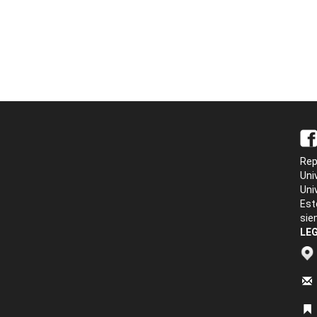
Rep
Uni
Uni
Est
sie
LEG