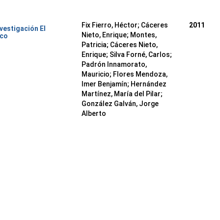
Fix Fierro, Héctor
;
Cáceres
2011
nvestigación El
Nieto, Enrique
;
Montes,
ico
Patricia
;
Cáceres Nieto,
Enrique
;
Silva Forné, Carlos
;
Padrón Innamorato,
Mauricio
;
Flores Mendoza,
Imer Benjamín
;
Hernández
Martínez, María del Pilar
;
González Galván, Jorge
Alberto