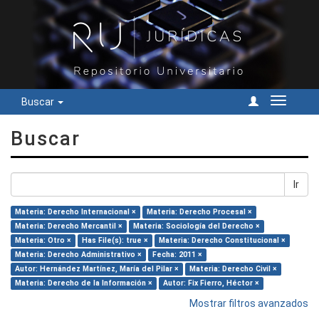
Buscar
Cambiar
navegac
Buscar
Ir
Materia: Derecho Internacional ×
Materia: Derecho Procesal ×
Materia: Derecho Mercantil ×
Materia: Sociología del Derecho ×
Materia: Otro ×
Has File(s): true ×
Materia: Derecho Constitucional ×
Materia: Derecho Administrativo ×
Fecha: 2011 ×
Autor: Hernández Martínez, María del Pilar ×
Materia: Derecho Civil ×
Materia: Derecho de la Información ×
Autor: Fix Fierro, Héctor ×
Mostrar filtros avanzados