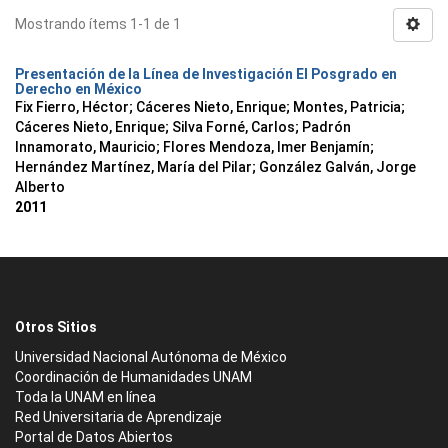
Mostrando ítems 1-1 de 1
Presentación de la Línea de Investigación El Posgrado en
Derecho en México
Fix Fierro, Héctor
;
Cáceres Nieto, Enrique
;
Montes, Patricia
;
Cáceres Nieto, Enrique
;
Silva Forné, Carlos
;
Padrón
Innamorato, Mauricio
;
Flores Mendoza, Imer Benjamín
;
Hernández Martínez, María del Pilar
;
González Galván, Jorge
Alberto
2011
Otros Sitios
Universidad Nacional Autónoma de México
Coordinación de Humanidades UNAM
Toda la UNAM en línea
Red Universitaria de Aprendizaje
Portal de Datos Abiertos