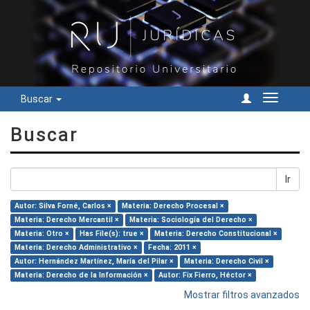
Buscar
Cambiar
navegac
Buscar
Ir
Autor: Silva Forné, Carlos ×
Materia: Derecho Procesal ×
Materia: Derecho Mercantil ×
Materia: Sociología del Derecho ×
Materia: Otro ×
Has File(s): true ×
Materia: Derecho Constitucional ×
Materia: Derecho Administrativo ×
Fecha: 2011 ×
Autor: Hernández Martínez, María del Pilar ×
Materia: Derecho Civil ×
Materia: Derecho de la Información ×
Autor: Fix Fierro, Héctor ×
Mostrar filtros avanzados