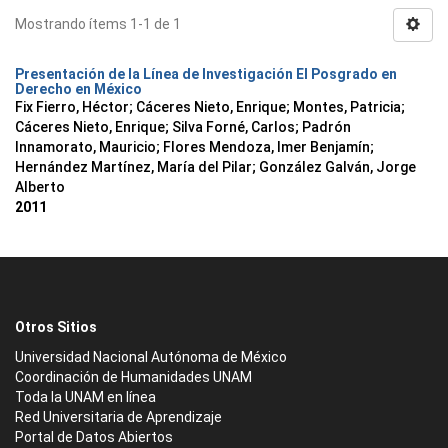
Mostrando ítems 1-1 de 1
Presentación de la Línea de Investigación El Posgrado en
Derecho en México
Fix Fierro, Héctor
;
Cáceres Nieto, Enrique
;
Montes, Patricia
;
Cáceres Nieto, Enrique
;
Silva Forné, Carlos
;
Padrón
Innamorato, Mauricio
;
Flores Mendoza, Imer Benjamín
;
Hernández Martínez, María del Pilar
;
González Galván, Jorge
Alberto
2011
Otros Sitios
Universidad Nacional Autónoma de México
Coordinación de Humanidades UNAM
Toda la UNAM en línea
Red Universitaria de Aprendizaje
Portal de Datos Abiertos