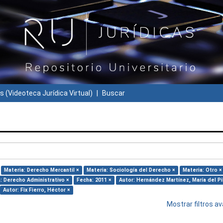
s (Videoteca Jurídica Virtual)
Buscar
Materia: Derecho Mercantil ×
Materia: Sociología del Derecho ×
Materia: Otro ×
: Derecho Administrativo ×
Fecha: 2011 ×
Autor: Hernández Martínez, María del Pi
Autor: Fix Fierro, Héctor ×
Mostrar filtros 