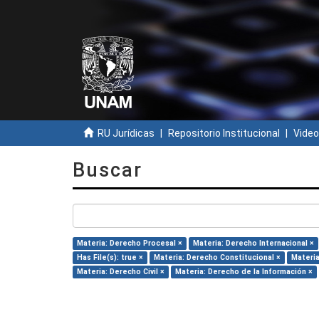
RU Jurídicas
Repositorio Institucional
Video
Buscar
Materia: Derecho Procesal ×
Materia: Derecho Internacional ×
Has File(s): true ×
Materia: Derecho Constitucional ×
Materia
Materia: Derecho Civil ×
Materia: Derecho de la Información ×