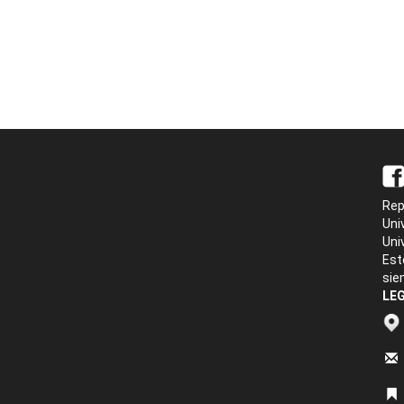
Rep
Uni
Uni
Est
sie
LEG