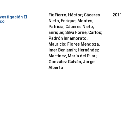
Fix Fierro, Héctor
;
Cáceres
2011
nvestigación El
Nieto, Enrique
;
Montes,
ico
Patricia
;
Cáceres Nieto,
Enrique
;
Silva Forné, Carlos
;
Padrón Innamorato,
Mauricio
;
Flores Mendoza,
Imer Benjamín
;
Hernández
Martínez, María del Pilar
;
González Galván, Jorge
Alberto