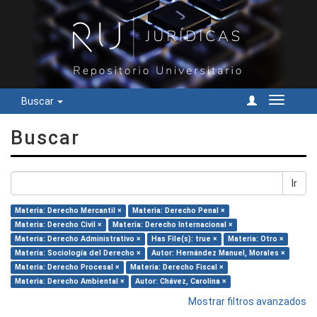
Buscar
Cambiar
navegac
Buscar
Ir
Materia: Derecho Mercantil ×
Materia: Derecho Penal ×
Materia: Derecho Civil ×
Materia: Derecho Internacional ×
Materia: Derecho Administrativo ×
Has File(s): true ×
Materia: Otro ×
Materia: Sociología del Derecho ×
Autor: Hernández Manuel, Morales ×
Materia: Derecho Procesal ×
Materia: Derecho Fiscal ×
Materia: Derecho Ambiental ×
Autor: Chávez, Carolina ×
Mostrar filtros avanzados