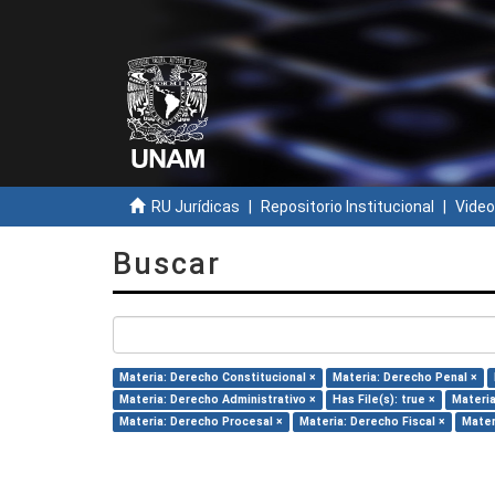
RU Jurídicas
Repositorio Institucional
Video
Buscar
Materia: Derecho Constitucional ×
Materia: Derecho Penal ×
Materia: Derecho Administrativo ×
Has File(s): true ×
Materia
Materia: Derecho Procesal ×
Materia: Derecho Fiscal ×
Mater