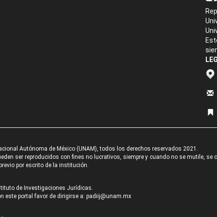
Rep
Uni
Uni
Est
sie
LEG
acional Autónoma de México (UNAM), todos los derechos reservados 2021.
den ser reproducidos con fines no lucrativos, siempre y cuando no se mutile, se cit
revio por escrito de la institución.
tituto de Investigaciones Jurídicas.
 este portal favor de dirigirse a:
padiij@unam.mx