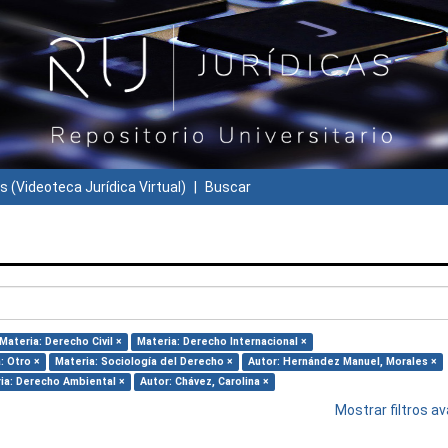
s (Videoteca Jurídica Virtual)
Buscar
Materia: Derecho Civil ×
Materia: Derecho Internacional ×
: Otro ×
Materia: Sociología del Derecho ×
Autor: Hernández Manuel, Morales ×
ia: Derecho Ambiental ×
Autor: Chávez, Carolina ×
Mostrar filtros 