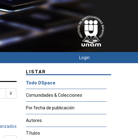
Login
LISTAR
Todo DSpace
Ir
Comunidades & Colecciones
Por fecha de publicación
Autores
avanzados
Títulos