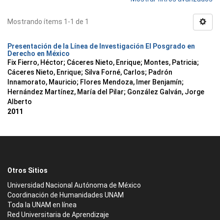
Mostrando ítems 1-1 de 1
Presentación de la Línea de Investigación El Posgrado en
Derecho en México
Fix Fierro, Héctor
;
Cáceres Nieto, Enrique
;
Montes, Patricia
;
Cáceres Nieto, Enrique
;
Silva Forné, Carlos
;
Padrón
Innamorato, Mauricio
;
Flores Mendoza, Imer Benjamín
;
Hernández Martínez, María del Pilar
;
González Galván, Jorge
Alberto
2011
Otros Sitios
Universidad Nacional Autónoma de México
Coordinación de Humanidades UNAM
Toda la UNAM en línea
Red Universitaria de Aprendizaje