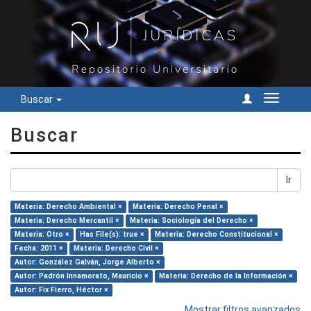
Buscar
Cambiar
navegac
Buscar
Ir
Materia: Derecho Ambiental ×
Materia: Derecho Penal ×
Materia: Derecho Mercantil ×
Materia: Sociología del Derecho ×
Materia: Otro ×
Has File(s): true ×
Materia: Derecho Constitucional ×
Fecha: 2011 ×
Materia: Derecho Civil ×
Autor: González Galván, Jorge Alberto ×
Autor: Padrón Innamorato, Mauricio ×
Materia: Derecho de la Información ×
Autor: Fix Fierro, Héctor ×
Mostrar filtros avanzados