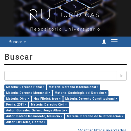
Buscar
Cambiar
navegac
Buscar
Ir
Materia: Derecho Penal ×
Materia: Derecho Internacional ×
Materia: Derecho Mercantil ×
Materia: Sociología del Derecho ×
Materia: Otro ×
Has File(s): true ×
Materia: Derecho Constitucional ×
Fecha: 2011 ×
Materia: Derecho Civil ×
Autor: González Galván, Jorge Alberto ×
Autor: Padrón Innamorato, Mauricio ×
Materia: Derecho de la Información ×
Autor: Fix Fierro, Héctor ×
Mostrar filtros avanzados