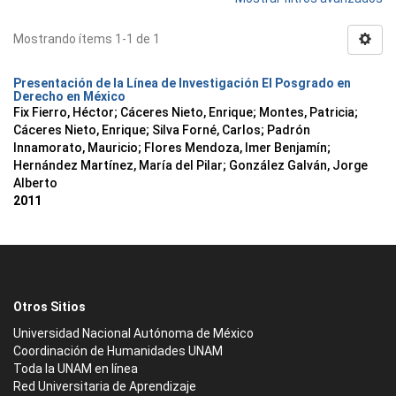
Mostrando ítems 1-1 de 1
Presentación de la Línea de Investigación El Posgrado en
Derecho en México
Fix Fierro, Héctor
;
Cáceres Nieto, Enrique
;
Montes, Patricia
;
Cáceres Nieto, Enrique
;
Silva Forné, Carlos
;
Padrón
Innamorato, Mauricio
;
Flores Mendoza, Imer Benjamín
;
Hernández Martínez, María del Pilar
;
González Galván, Jorge
Alberto
2011
Otros Sitios
Universidad Nacional Autónoma de México
Coordinación de Humanidades UNAM
Toda la UNAM en línea
Red Universitaria de Aprendizaje