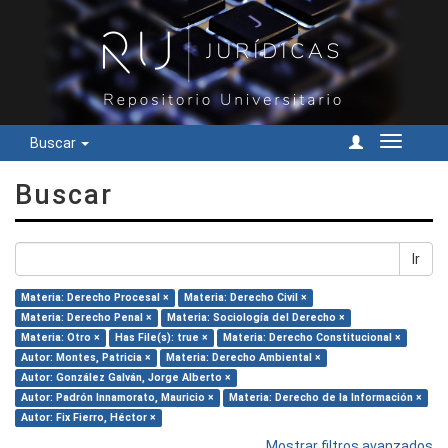
Buscar
Cambiar
navegac
Buscar
Ir
Materia: Derecho Procesal ×
Materia: Derecho Civil ×
Materia: Derecho Penal ×
Materia: Sociología del Derecho ×
Materia: Otro ×
Has File(s): true ×
Materia: Derecho Constitucional ×
Autor: Montes, Patricia ×
Materia: Derecho Ambiental ×
Autor: González Galván, Jorge Alberto ×
Autor: Padrón Innamorato, Mauricio ×
Materia: Derecho de la Información ×
Autor: Fix Fierro, Héctor ×
Mostrar filtros avanzados