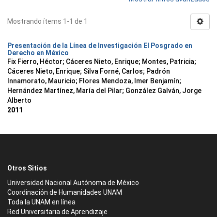
Mostrando ítems 1-1 de 1
Presentación de la Línea de Investigación El Posgrado en
Derecho en México
Fix Fierro, Héctor
;
Cáceres Nieto, Enrique
;
Montes, Patricia
;
Cáceres Nieto, Enrique
;
Silva Forné, Carlos
;
Padrón
Innamorato, Mauricio
;
Flores Mendoza, Imer Benjamín
;
Hernández Martínez, María del Pilar
;
González Galván, Jorge
Alberto
2011
Otros Sitios
Universidad Nacional Autónoma de México
Coordinación de Humanidades UNAM
Toda la UNAM en línea
Red Universitaria de Aprendizaje