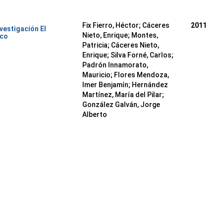
Fix Fierro, Héctor
;
Cáceres
2011
nvestigación El
Nieto, Enrique
;
Montes,
ico
Patricia
;
Cáceres Nieto,
Enrique
;
Silva Forné, Carlos
;
Padrón Innamorato,
Mauricio
;
Flores Mendoza,
Imer Benjamín
;
Hernández
Martínez, María del Pilar
;
González Galván, Jorge
Alberto