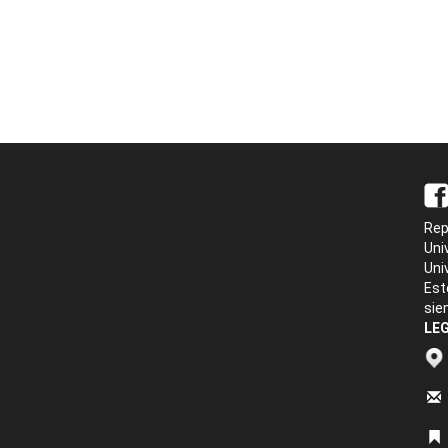
Rep
Uni
Uni
Est
sie
LEG