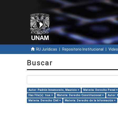
RU Jurídicas
Repositorio Institucional
Video
Buscar
Autor: Padrón Innamorato, Mauricio ×
Materia: Derecho Penal ×
Has File(s): true ×
Materia: Derecho Constitucional ×
Autor: 
Materia: Derecho Civil ×
Materia: Derecho de la Información ×