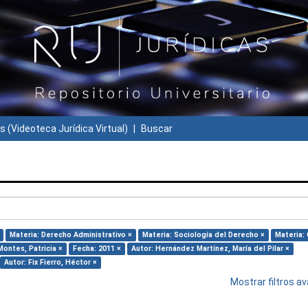
s (Videoteca Jurídica Virtual)
Buscar
Materia: Derecho Administrativo ×
Materia: Sociología del Derecho ×
Materia: 
Montes, Patricia ×
Fecha: 2011 ×
Autor: Hernández Martínez, María del Pilar ×
Autor: Fix Fierro, Héctor ×
Mostrar filtros 