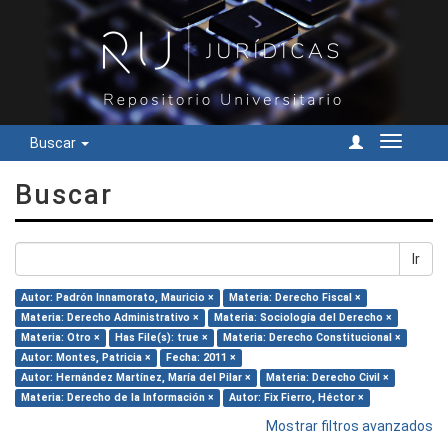
Buscar
Cambiar
navegac
Buscar
Ir
Autor: Padrón Innamorato, Mauricio ×
Materia: Derecho Fiscal ×
Materia: Derecho Administrativo ×
Materia: Sociología del Derecho ×
Materia: Otro ×
Has File(s): true ×
Materia: Derecho Constitucional ×
Autor: Montes, Patricia ×
Fecha: 2011 ×
Autor: Hernández Martínez, María del Pilar ×
Materia: Derecho Civil ×
Materia: Derecho de la Información ×
Autor: Fix Fierro, Héctor ×
Mostrar filtros avanzados