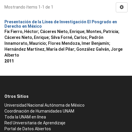
Mostrando ítems 1-1 de 1
Presentación de la Línea de Investigación El Posgrado en
Derecho en México
Fix Fierro, Héctor
;
Cáceres Nieto, Enrique
;
Montes, Patricia
;
Cáceres Nieto, Enrique
;
Silva Forné, Carlos
;
Padrón
Innamorato, Mauricio
;
Flores Mendoza, Imer Benjamín
;
Hernández Martínez, María del Pilar
;
González Galván, Jorge
Alberto
2011
Otros Sitios
Universidad Nacional Autónoma de México
Coordinación de Humanidades UNAM
Toda la UNAM en línea
Red Universitaria de Aprendizaje
Portal de Datos Abiertos