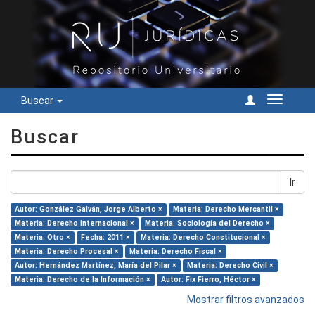
Buscar
Cambiar
navegac
Buscar
Ir
Autor: González Galván, Jorge Alberto ×
Materia: Derecho Mercantil ×
Materia: Derecho Internacional ×
Materia: Sociología del Derecho ×
Materia: Otro ×
Fecha: 2011 ×
Materia: Derecho Constitucional ×
Materia: Derecho Procesal ×
Materia: Derecho Fiscal ×
Autor: Hernández Martínez, María del Pilar ×
Materia: Derecho Civil ×
Materia: Derecho de la Información ×
Autor: Fix Fierro, Héctor ×
Mostrar filtros avanzados