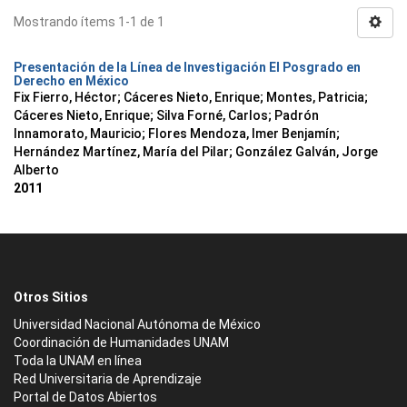
Mostrando ítems 1-1 de 1
Presentación de la Línea de Investigación El Posgrado en
Derecho en México
Fix Fierro, Héctor
;
Cáceres Nieto, Enrique
;
Montes, Patricia
;
Cáceres Nieto, Enrique
;
Silva Forné, Carlos
;
Padrón
Innamorato, Mauricio
;
Flores Mendoza, Imer Benjamín
;
Hernández Martínez, María del Pilar
;
González Galván, Jorge
Alberto
2011
Otros Sitios
Universidad Nacional Autónoma de México
Coordinación de Humanidades UNAM
Toda la UNAM en línea
Red Universitaria de Aprendizaje
Portal de Datos Abiertos