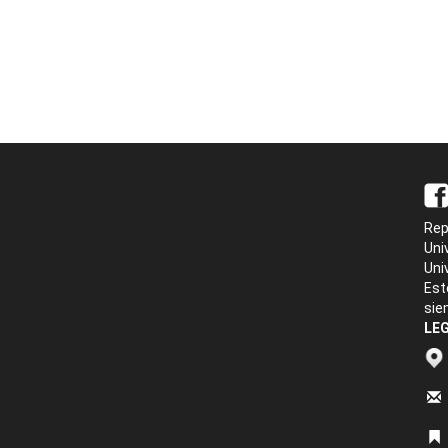
Rep
Uni
Uni
Est
sie
LEG