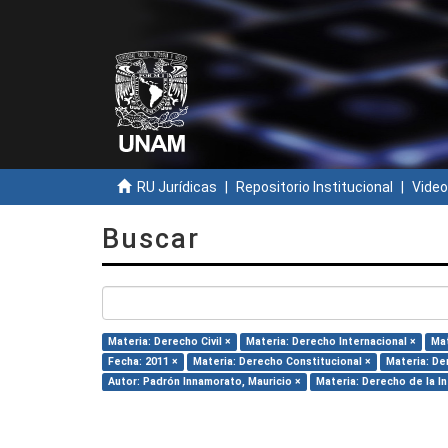
RU Jurídicas
Repositorio Institucional
Video
Buscar
Materia: Derecho Civil ×
Materia: Derecho Internacional ×
Mat
Fecha: 2011 ×
Materia: Derecho Constitucional ×
Materia: De
Autor: Padrón Innamorato, Mauricio ×
Materia: Derecho de la I