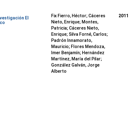
Fix Fierro, Héctor
;
Cáceres
2011
nvestigación El
Nieto, Enrique
;
Montes,
ico
Patricia
;
Cáceres Nieto,
Enrique
;
Silva Forné, Carlos
;
Padrón Innamorato,
Mauricio
;
Flores Mendoza,
Imer Benjamín
;
Hernández
Martínez, María del Pilar
;
González Galván, Jorge
Alberto