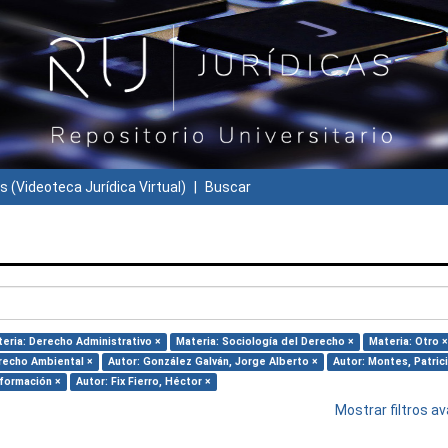
s (Videoteca Jurídica Virtual)
Buscar
eria: Derecho Administrativo ×
Materia: Sociología del Derecho ×
Materia: Otro ×
recho Ambiental ×
Autor: González Galván, Jorge Alberto ×
Autor: Montes, Patrici
nformación ×
Autor: Fix Fierro, Héctor ×
Mostrar filtros 