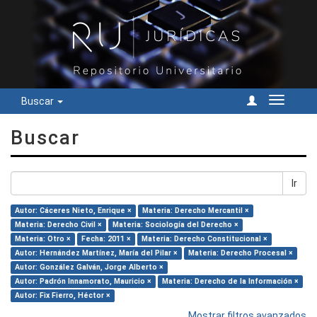
Buscar
Cambiar
navegac
Buscar
Ir
Autor: Cáceres Nieto, Enrique ×
Materia: Derecho Mercantil ×
Materia: Derecho Civil ×
Materia: Sociología del Derecho ×
Materia: Otro ×
Fecha: 2011 ×
Materia: Derecho Constitucional ×
Autor: Hernández Martínez, María del Pilar ×
Materia: Derecho Procesal ×
Autor: González Galván, Jorge Alberto ×
Autor: Padrón Innamorato, Mauricio ×
Materia: Derecho de la Información ×
Autor: Fix Fierro, Héctor ×
Mostrar filtros avanzados