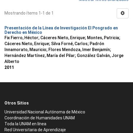
Mostrando ítems 1-1 de 1
Presentación de la Línea de Investigación El Posgrado en
Derecho en México
Fix Fierro, Héctor
;
Cáceres Nieto, Enrique
;
Montes, Patricia
;
Cáceres Nieto, Enrique
;
Silva Forné, Carlos
;
Padrón
Innamorato, Mauricio
;
Flores Mendoza, Imer Benjamín
;
Hernández Martínez, María del Pilar
;
González Galván, Jorge
Alberto
2011
Otros Sitios
Universidad Nacional Autónoma de México
Coordinación de Humanidades UNAM
Toda la UNAM en línea
Red Universitaria de Aprendizaje