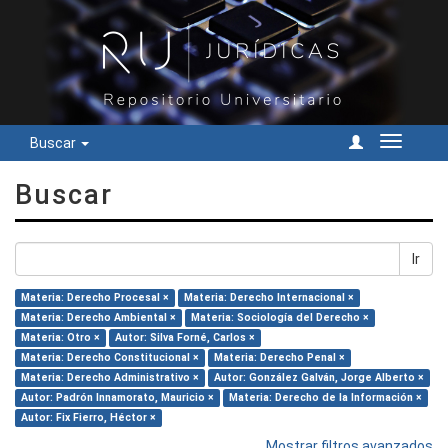
Buscar
Cambiar
navegac
Buscar
Ir
Materia: Derecho Procesal ×
Materia: Derecho Internacional ×
Materia: Derecho Ambiental ×
Materia: Sociología del Derecho ×
Materia: Otro ×
Autor: Silva Forné, Carlos ×
Materia: Derecho Constitucional ×
Materia: Derecho Penal ×
Materia: Derecho Administrativo ×
Autor: González Galván, Jorge Alberto ×
Autor: Padrón Innamorato, Mauricio ×
Materia: Derecho de la Información ×
Autor: Fix Fierro, Héctor ×
Mostrar filtros avanzados