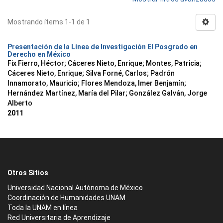
Mostrando ítems 1-1 de 1
Presentación de la Línea de Investigación El Posgrado en
Derecho en México
Fix Fierro, Héctor
;
Cáceres Nieto, Enrique
;
Montes, Patricia
;
Cáceres Nieto, Enrique
;
Silva Forné, Carlos
;
Padrón
Innamorato, Mauricio
;
Flores Mendoza, Imer Benjamín
;
Hernández Martínez, María del Pilar
;
González Galván, Jorge
Alberto
2011
Otros Sitios
Universidad Nacional Autónoma de México
Coordinación de Humanidades UNAM
Toda la UNAM en línea
Red Universitaria de Aprendizaje