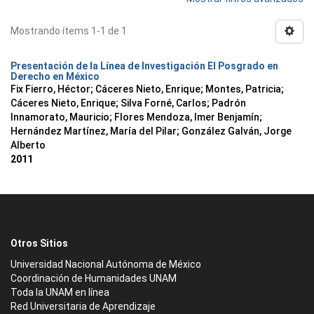
Mostrando ítems 1-1 de 1
Presentación de la Línea de Investigación El Posgrado en
Derecho en México
Fix Fierro, Héctor
;
Cáceres Nieto, Enrique
;
Montes, Patricia
;
Cáceres Nieto, Enrique
;
Silva Forné, Carlos
;
Padrón
Innamorato, Mauricio
;
Flores Mendoza, Imer Benjamín
;
Hernández Martínez, María del Pilar
;
González Galván, Jorge
Alberto
2011
Otros Sitios
Universidad Nacional Autónoma de México
Coordinación de Humanidades UNAM
Toda la UNAM en línea
Red Universitaria de Aprendizaje