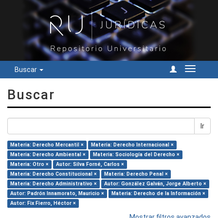
Buscar
Cambiar
navegac
Buscar
Ir
Materia: Derecho Mercantil ×
Materia: Derecho Internacional ×
Materia: Derecho Ambiental ×
Materia: Sociología del Derecho ×
Materia: Otro ×
Autor: Silva Forné, Carlos ×
Materia: Derecho Constitucional ×
Materia: Derecho Penal ×
Materia: Derecho Administrativo ×
Autor: González Galván, Jorge Alberto ×
Autor: Padrón Innamorato, Mauricio ×
Materia: Derecho de la Información ×
Autor: Fix Fierro, Héctor ×
Mostrar filtros avanzados