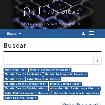
Buscar
Cambiar
navegac
Buscar
Ir
Has File(s): true ×
Materia: Derecho Internacional ×
Materia: Derecho Ambiental ×
Materia: Sociología del Derecho ×
Materia: Otro ×
Autor: Silva Forné, Carlos ×
Materia: Derecho Constitucional ×
Materia: Derecho Penal ×
Materia: Derecho Administrativo ×
Autor: González Galván, Jorge Alberto ×
Autor: Padrón Innamorato, Mauricio ×
Materia: Derecho de la Información ×
Autor: Fix Fierro, Héctor ×
Mostrar filtros avanzados