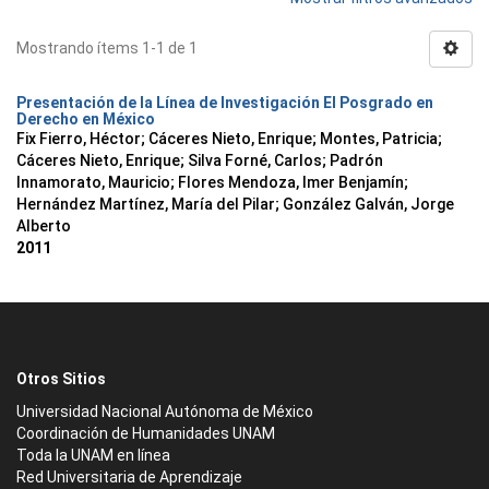
Mostrando ítems 1-1 de 1
Presentación de la Línea de Investigación El Posgrado en
Derecho en México
Fix Fierro, Héctor
;
Cáceres Nieto, Enrique
;
Montes, Patricia
;
Cáceres Nieto, Enrique
;
Silva Forné, Carlos
;
Padrón
Innamorato, Mauricio
;
Flores Mendoza, Imer Benjamín
;
Hernández Martínez, María del Pilar
;
González Galván, Jorge
Alberto
2011
Otros Sitios
Universidad Nacional Autónoma de México
Coordinación de Humanidades UNAM
Toda la UNAM en línea
Red Universitaria de Aprendizaje