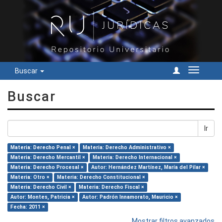
Buscar
Cambiar
navegac
Buscar
Ir
Materia: Derecho Penal ×
Materia: Derecho Administrativo ×
Materia: Derecho Mercantil ×
Materia: Derecho Internacional ×
Materia: Derecho Procesal ×
Autor: Hernández Martínez, María del Pilar ×
Materia: Otro ×
Materia: Derecho Constitucional ×
Materia: Derecho Civil ×
Materia: Derecho Fiscal ×
Autor: Montes, Patricia ×
Autor: Padrón Innamorato, Mauricio ×
Fecha: 2011 ×
Mostrar filtros avanzados