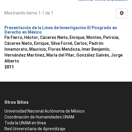
Mostrando ítems 1-1 de 1
Presentación de la Línea de Investigación El Posgrado en
Derecho en México
Fix Fierro, Héctor
;
Cáceres Nieto, Enrique
;
Montes, Patricia
;
Cáceres Nieto, Enrique
;
Silva Forné, Carlos
;
Padrón
Innamorato, Mauricio
;
Flores Mendoza, Imer Benjamín
;
Hernández Martínez, María del Pilar
;
González Galván, Jorge
Alberto
2011
Otros Sitios
Universidad Nacional Autónoma de México
Coordinación de Humanidades UNAM
Toda la UNAM en línea
Red Universitaria de Aprendizaje