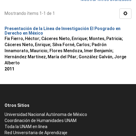
Mostrando ítems 1-1 de 1
Presentación de la Línea de Investigación El Posgrado en
Derecho en México
Fix Fierro, Héctor
;
Cáceres Nieto, Enrique
;
Montes, Patricia
;
Cáceres Nieto, Enrique
;
Silva Forné, Carlos
;
Padrón
Innamorato, Mauricio
;
Flores Mendoza, Imer Benjamín
;
Hernández Martínez, María del Pilar
;
González Galván, Jorge
Alberto
2011
Otros Sitios
Universidad Nacional Autónoma de México
Coordinación de Humanidades UNAM
Toda la UNAM en línea
Red Universitaria de Aprendizaje