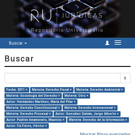
Buscar
Cambiar
navegac
Buscar
Ir
Fecha: 2011 ×
Materia: Derecho Fiscal ×
Materia: Derecho Ambiental ×
Materia: Sociología del Derecho ×
Materia: Otro ×
Autor: Hernández Martínez, María del Pilar ×
Materia: Derecho Constitucional ×
Materia: Derecho Internacional ×
Materia: Derecho Procesal ×
Autor: González Galván, Jorge Alberto ×
Autor: Padrón Innamorato, Mauricio ×
Materia: Derecho de la Información ×
Autor: Fix Fierro, Héctor ×
Mostrar filtros avanzados