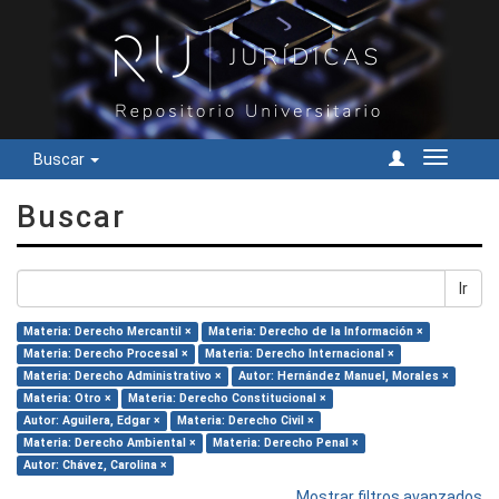
Buscar
Cambiar
navegac
Buscar
Ir
Materia: Derecho Mercantil ×
Materia: Derecho de la Información ×
Materia: Derecho Procesal ×
Materia: Derecho Internacional ×
Materia: Derecho Administrativo ×
Autor: Hernández Manuel, Morales ×
Materia: Otro ×
Materia: Derecho Constitucional ×
Autor: Aguilera, Edgar ×
Materia: Derecho Civil ×
Materia: Derecho Ambiental ×
Materia: Derecho Penal ×
Autor: Chávez, Carolina ×
Mostrar filtros avanzados