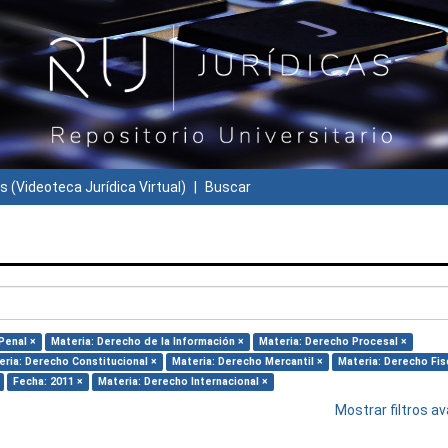
s (Videoteca Jurídica Virtual)
Buscar
Penal ×
Materia: Derecho de la Información ×
Materia: Derecho Procesal ×
eria: Derecho Constitucional ×
Materia: Derecho Mercantil ×
Materia: Derecho Fis
Fecha: 2011 ×
Materia: Derecho Internacional ×
Mostrar filtros 