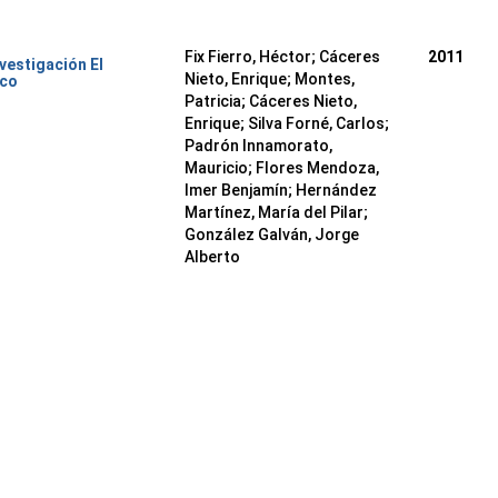
Fix Fierro, Héctor
;
Cáceres
2011
nvestigación El
Nieto, Enrique
;
Montes,
ico
Patricia
;
Cáceres Nieto,
Enrique
;
Silva Forné, Carlos
;
Padrón Innamorato,
Mauricio
;
Flores Mendoza,
Imer Benjamín
;
Hernández
Martínez, María del Pilar
;
González Galván, Jorge
Alberto