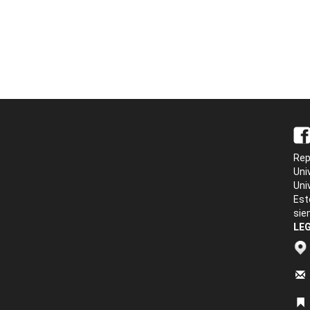
Rep
Uni
Uni
Est
sie
LEG