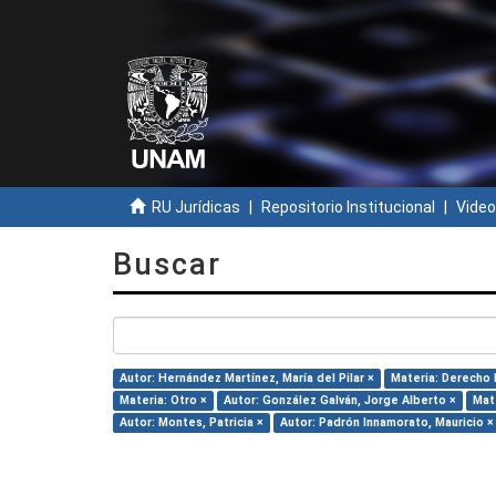
RU Jurídicas
Repositorio Institucional
Video
Buscar
Autor: Hernández Martínez, María del Pilar ×
Materia: Derecho 
Materia: Otro ×
Autor: González Galván, Jorge Alberto ×
Mat
Autor: Montes, Patricia ×
Autor: Padrón Innamorato, Mauricio ×