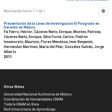
Mostrando ítems 1-1 de 1
Presentación de la Línea de Investigación El Posgrado en
Derecho en México
Fix Fierro, Héctor
;
Cáceres Nieto, Enrique
;
Montes, Patricia
;
Cáceres Nieto, Enrique
;
Silva Forné, Carlos
;
Padrón
Innamorato, Mauricio
;
Flores Mendoza, Imer Benjamín
;
Hernández Martínez, María del Pilar
;
González Galván, Jorge
Alberto
2011
Otros Sitios
Universidad Nacional Autónoma de México
Coordinación de Humanidades UNAM
Toda la UNAM en línea
Red Universitaria de Aprendizaje