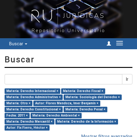
Buscar
Cambiar
navegac
Buscar
Ir
Materia: Derecho Internacional ×
Materia: Derecho Fiscal ×
Materia: Derecho Administrativo ×
Materia: Sociología del Derecho ×
Materia: Otro ×
Autor: Flores Mendoza, Imer Benjamín ×
Materia: Derecho Constitucional ×
Materia: Derecho Penal ×
Fecha: 2011 ×
Materia: Derecho Ambiental ×
Materia: Derecho Mercantil ×
Materia: Derecho de la Información ×
Autor: Fix Fierro, Héctor ×
Mostrar filtros avanzados