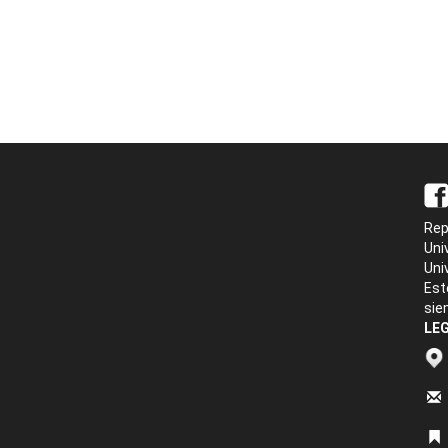
Rep
Uni
Uni
Est
sie
LEG