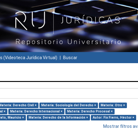
s (Videoteca Jurídica Virtual)
Buscar
Materia: Derecho Civil ×
Materia: Sociología del Derecho ×
Materia: Otro ×
al ×
Materia: Derecho Internacional ×
Materia: Derecho Procesal ×
ato, Mauricio ×
Materia: Derecho de la Información ×
Autor: Fix Fierro, Héctor ×
Mostrar filtros 