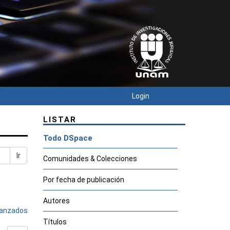
Login
LISTAR
Todo DSpace
Ir
Comunidades & Colecciones
Por fecha de publicación
Autores
avanzados
Títulos