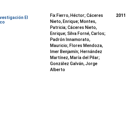
Fix Fierro, Héctor
;
Cáceres
2011
nvestigación El
Nieto, Enrique
;
Montes,
ico
Patricia
;
Cáceres Nieto,
Enrique
;
Silva Forné, Carlos
;
Padrón Innamorato,
Mauricio
;
Flores Mendoza,
Imer Benjamín
;
Hernández
Martínez, María del Pilar
;
González Galván, Jorge
Alberto