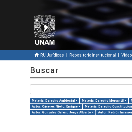
RU Jurídicas
Repositorio Institucional
Video
Buscar
Materia: Derecho Ambiental ×
Materia: Derecho Mercantil ×
Autor: Cáceres Nieto, Enrique ×
Materia: Derecho Constitucion
Autor: González Galván, Jorge Alberto ×
Autor: Padrón Innamor