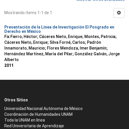
Mostrando ítems 1-1 de 1
Presentación de la Línea de Investigación El Posgrado en
Derecho en México
Fix Fierro, Héctor
;
Cáceres Nieto, Enrique
;
Montes, Patricia
;
Cáceres Nieto, Enrique
;
Silva Forné, Carlos
;
Padrón
Innamorato, Mauricio
;
Flores Mendoza, Imer Benjamín
;
Hernández Martínez, María del Pilar
;
González Galván, Jorge
Alberto
2011
Otros Sitios
Universidad Nacional Autónoma de México
Coordinación de Humanidades UNAM
Toda la UNAM en línea
Red Universitaria de Aprendizaje