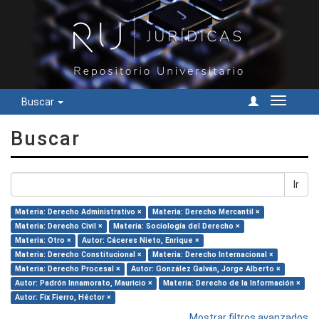
Buscar
Cambiar
navegac
Buscar
Ir
Materia: Derecho Administrativo ×
Materia: Derecho Mercantil ×
Materia: Derecho Civil ×
Materia: Sociología del Derecho ×
Materia: Otro ×
Autor: Cáceres Nieto, Enrique ×
Materia: Derecho Constitucional ×
Materia: Derecho Internacional ×
Materia: Derecho Procesal ×
Autor: González Galván, Jorge Alberto ×
Autor: Padrón Innamorato, Mauricio ×
Materia: Derecho de la Información ×
Autor: Fix Fierro, Héctor ×
Mostrar filtros avanzados