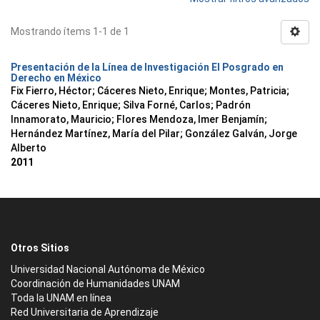
Mostrando ítems 1-1 de 1
Presentación de la Línea de Investigación El Posgrado en
Derecho en México
Fix Fierro, Héctor
;
Cáceres Nieto, Enrique
;
Montes, Patricia
;
Cáceres Nieto, Enrique
;
Silva Forné, Carlos
;
Padrón
Innamorato, Mauricio
;
Flores Mendoza, Imer Benjamín
;
Hernández Martínez, María del Pilar
;
González Galván, Jorge
Alberto
2011
Otros Sitios
Universidad Nacional Autónoma de México
Coordinación de Humanidades UNAM
Toda la UNAM en línea
Red Universitaria de Aprendizaje