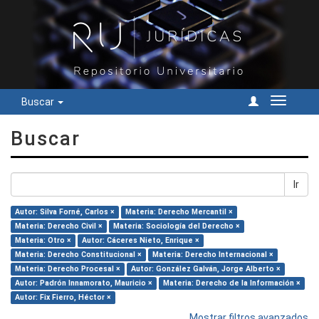
Buscar
Cambiar
navegac
Buscar
Ir
Autor: Silva Forné, Carlos ×
Materia: Derecho Mercantil ×
Materia: Derecho Civil ×
Materia: Sociología del Derecho ×
Materia: Otro ×
Autor: Cáceres Nieto, Enrique ×
Materia: Derecho Constitucional ×
Materia: Derecho Internacional ×
Materia: Derecho Procesal ×
Autor: González Galván, Jorge Alberto ×
Autor: Padrón Innamorato, Mauricio ×
Materia: Derecho de la Información ×
Autor: Fix Fierro, Héctor ×
Mostrar filtros avanzados