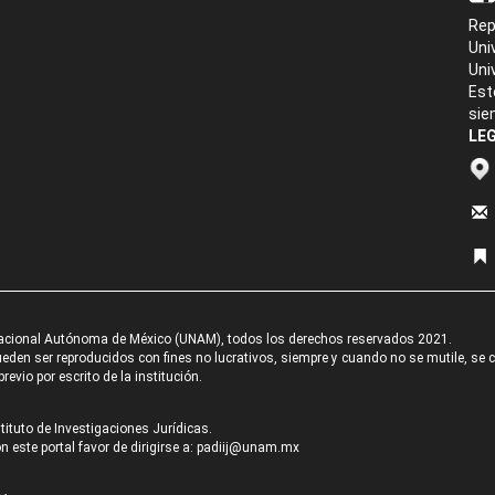
Rep
Uni
Uni
Est
sie
LEG
acional Autónoma de México (UNAM), todos los derechos reservados 2021.
den ser reproducidos con fines no lucrativos, siempre y cuando no se mutile, se cit
revio por escrito de la institución.
tituto de Investigaciones Jurídicas.
 este portal favor de dirigirse a:
padiij@unam.mx