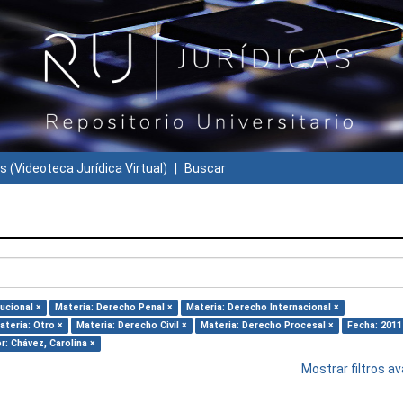
s (Videoteca Jurídica Virtual)
Buscar
ucional ×
Materia: Derecho Penal ×
Materia: Derecho Internacional ×
ateria: Otro ×
Materia: Derecho Civil ×
Materia: Derecho Procesal ×
Fecha: 2011
r: Chávez, Carolina ×
Mostrar filtros 