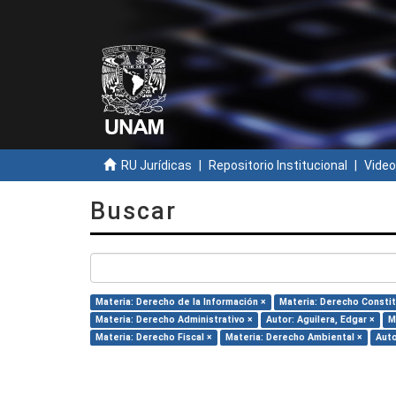
RU Jurídicas
Repositorio Institucional
Video
Buscar
Materia: Derecho de la Información ×
Materia: Derecho Constit
Materia: Derecho Administrativo ×
Autor: Aguilera, Edgar ×
M
Materia: Derecho Fiscal ×
Materia: Derecho Ambiental ×
Auto