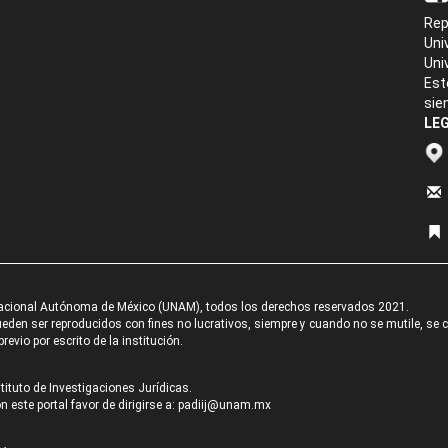
Rep
Uni
Uni
Est
sie
LEG
acional Autónoma de México (UNAM), todos los derechos reservados 2021.
den ser reproducidos con fines no lucrativos, siempre y cuando no se mutile, se cit
revio por escrito de la institución.
tituto de Investigaciones Jurídicas.
 este portal favor de dirigirse a:
padiij@unam.mx