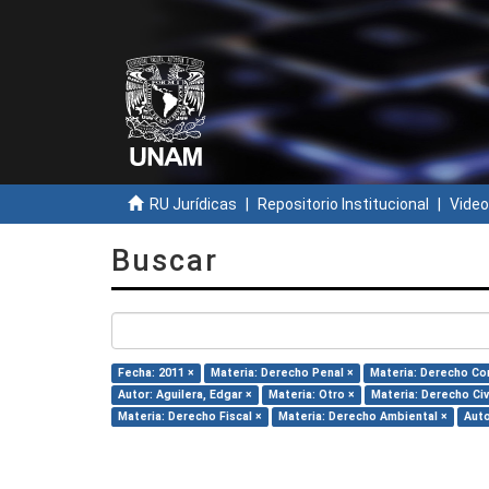
RU Jurídicas
Repositorio Institucional
Video
Buscar
Fecha: 2011 ×
Materia: Derecho Penal ×
Materia: Derecho Con
Autor: Aguilera, Edgar ×
Materia: Otro ×
Materia: Derecho Civi
Materia: Derecho Fiscal ×
Materia: Derecho Ambiental ×
Auto