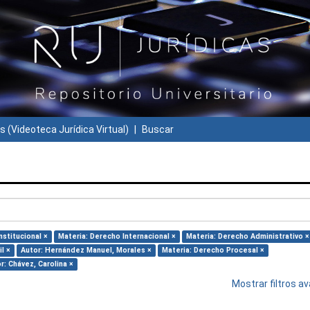
s (Videoteca Jurídica Virtual)
Buscar
stitucional ×
Materia: Derecho Internacional ×
Materia: Derecho Administrativo ×
l ×
Autor: Hernández Manuel, Morales ×
Materia: Derecho Procesal ×
r: Chávez, Carolina ×
Mostrar filtros 