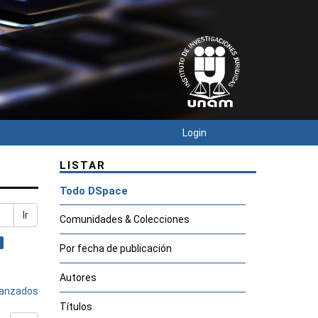
Login
LISTAR
Todo DSpace
Ir
Comunidades & Colecciones
Por fecha de publicación
Autores
avanzados
Títulos