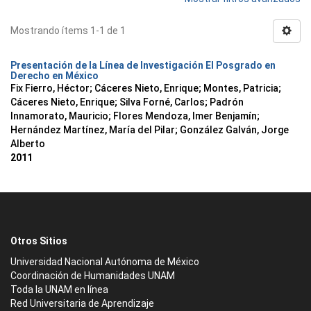
Mostrando ítems 1-1 de 1
Presentación de la Línea de Investigación El Posgrado en
Derecho en México
Fix Fierro, Héctor
;
Cáceres Nieto, Enrique
;
Montes, Patricia
;
Cáceres Nieto, Enrique
;
Silva Forné, Carlos
;
Padrón
Innamorato, Mauricio
;
Flores Mendoza, Imer Benjamín
;
Hernández Martínez, María del Pilar
;
González Galván, Jorge
Alberto
2011
Otros Sitios
Universidad Nacional Autónoma de México
Coordinación de Humanidades UNAM
Toda la UNAM en línea
Red Universitaria de Aprendizaje