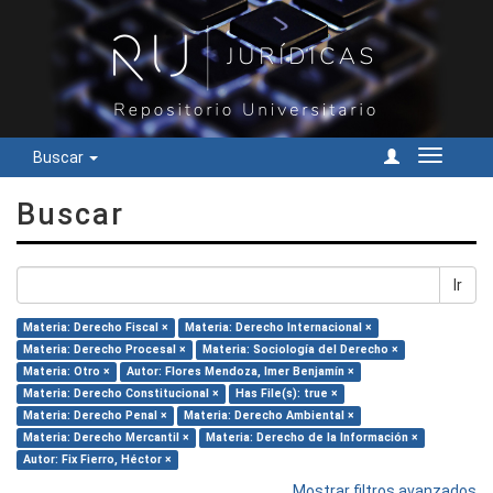
Buscar
Cambiar
navegac
Buscar
Ir
Materia: Derecho Fiscal ×
Materia: Derecho Internacional ×
Materia: Derecho Procesal ×
Materia: Sociología del Derecho ×
Materia: Otro ×
Autor: Flores Mendoza, Imer Benjamín ×
Materia: Derecho Constitucional ×
Has File(s): true ×
Materia: Derecho Penal ×
Materia: Derecho Ambiental ×
Materia: Derecho Mercantil ×
Materia: Derecho de la Información ×
Autor: Fix Fierro, Héctor ×
Mostrar filtros avanzados