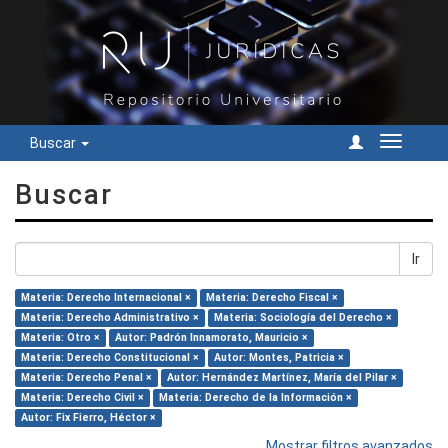
Buscar
Cambiar
navegac
Buscar
Ir
Materia: Derecho Internacional ×
Materia: Derecho Fiscal ×
Materia: Derecho Administrativo ×
Materia: Sociología del Derecho ×
Materia: Otro ×
Autor: Padrón Innamorato, Mauricio ×
Materia: Derecho Constitucional ×
Autor: Montes, Patricia ×
Materia: Derecho Penal ×
Autor: Hernández Martínez, María del Pilar ×
Materia: Derecho Civil ×
Materia: Derecho de la Información ×
Autor: Fix Fierro, Héctor ×
Mostrar filtros avanzados