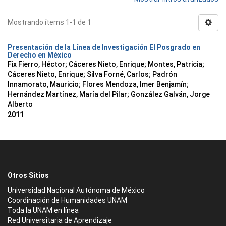
Mostrando ítems 1-1 de 1
Presentación de la Línea de Investigación El Posgrado en
Derecho en México
Fix Fierro, Héctor
;
Cáceres Nieto, Enrique
;
Montes, Patricia
;
Cáceres Nieto, Enrique
;
Silva Forné, Carlos
;
Padrón
Innamorato, Mauricio
;
Flores Mendoza, Imer Benjamín
;
Hernández Martínez, María del Pilar
;
González Galván, Jorge
Alberto
2011
Otros Sitios
Universidad Nacional Autónoma de México
Coordinación de Humanidades UNAM
Toda la UNAM en línea
Red Universitaria de Aprendizaje