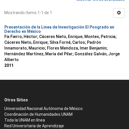
Mostrando ítems 1-1 de 1
Presentación de la Línea de Investigación El Posgrado en
Derecho en México
Fix Fierro, Héctor
;
Cáceres Nieto, Enrique
;
Montes, Patricia
;
Cáceres Nieto, Enrique
;
Silva Forné, Carlos
;
Padrón
Innamorato, Mauricio
;
Flores Mendoza, Imer Benjamín
;
Hernández Martínez, María del Pilar
;
González Galván, Jorge
Alberto
2011
Otros Sitios
Universidad Nacional Autónoma de México
Coordinación de Humanidades UNAM
Toda la UNAM en línea
Red Universitaria de Aprendizaje