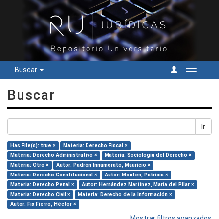
Buscar
Cambiar
navegac
Buscar
Ir
Has File(s): true ×
Materia: Derecho Fiscal ×
Materia: Derecho Administrativo ×
Materia: Sociología del Derecho ×
Materia: Otro ×
Autor: Padrón Innamorato, Mauricio ×
Materia: Derecho Constitucional ×
Autor: Montes, Patricia ×
Materia: Derecho Penal ×
Autor: Hernández Martínez, María del Pilar ×
Materia: Derecho Civil ×
Materia: Derecho de la Información ×
Autor: Fix Fierro, Héctor ×
Mostrar filtros avanzados